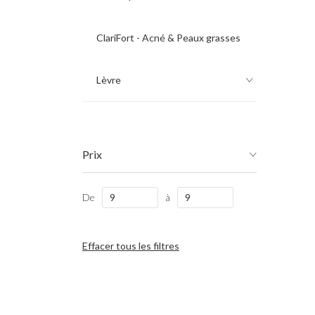
ClariFort - Acné & Peaux grasses
Lèvre
Prix
De
à
Effacer tous les filtres