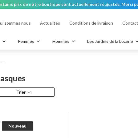
rtains prix de notre boutique sont actuellement réajustés. Merci po
ui sommes nous
Actualités
Conditions de livraison
Contac
ContrAge HYDRA
ClariFort - Acné & Peaux grass
Masques
a
Femmes
Hommes
Les Jardins de la Lozerie
ère
n
Bracelets
Portefeuille
Hand & Body Soap
Bagues
Nœuds Papillons
Body Scrub
Sac
ues
asques
Trier
Nouveau