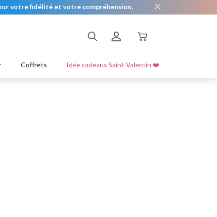
ur votre fidélité et votre compréhension.
t
es
Lèvre
Exfolier & Hydrater
S'enregistrer
Coffrets
Idée cadeaux Saint-Valentin ❤️
s bandoulières
Se connecter