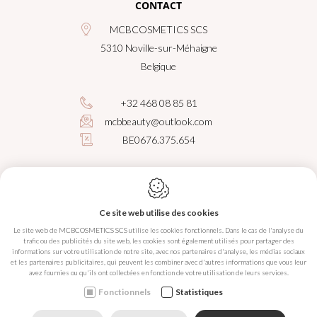
CONTACT
MCBCOSMETICS SCS
5310
Noville-sur-Méhaigne
Belgique
+32 468 08 85 81
mcbbeauty@outlook.com
BE0676.375.654
Ce site web utilise des cookies
Conception du site web par IDcreation 2025
Le site web de MCBCOSMETICS SCS utilise les cookies fonctionnels. Dans le cas de l'analyse du
Politique en matière de cookies
trafic ou des publicités du site web, les cookies sont également utilisés pour partager des
Politique de confidentialité
informations sur votre utilisation de notre site, avec nos partenaires d'analyse, les médias sociaux
Plan du site
et les partenaires publicitaires, qui peuvent les combiner avec d'autres informations que vous leur
avez fournies ou qu'ils ont collectées en fonction de votre utilisation de leurs services.
Fonctionnels
Statistiques