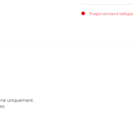
Temporairement indispon
terne uniquement.
es.