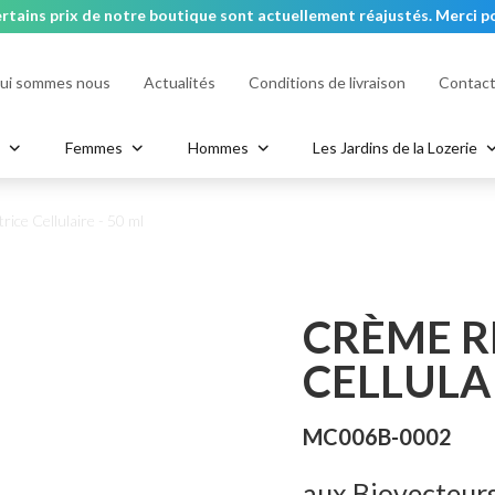
rtains prix de notre boutique sont actuellement réajustés. Merci po
ui sommes nous
Actualités
Conditions de livraison
Contac
ContrAge HYDRA
ClariFort - Acné & Peaux grass
Masques
a
Femmes
Hommes
Les Jardins de la Lozerie
ère
n
Bracelets
Portefeuille
Hand & Body Soap
Bagues
Nœuds Papillons
Body Scrub
Sac
ice Cellulaire - 50 ml
CRÈME R
CELLULAI
MC006B-0002
aux Biovecteur