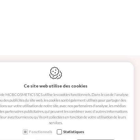
Ce site web utilise des cookies
b de MCBCOSMETICS SCS utilise les cookies fonctionnels. Dans le cas de l'analyse
 ou des publicités du site web, les cookies sont également utilisés pour partager des
ons sur votre utilisation de notre site, avec nos partenaires d'analyse, les médias
 les partenaires publicitaires, qui peuvent les combiner avec d'autres informations
MCBCOSMETICS SCS
leur avez fournies ou qu'ils ont collectées en fonction de votre utilisation de leurs
5310
Noville-sur-Méhaigne
services.
Belgique
Fonctionnels
Statistiques