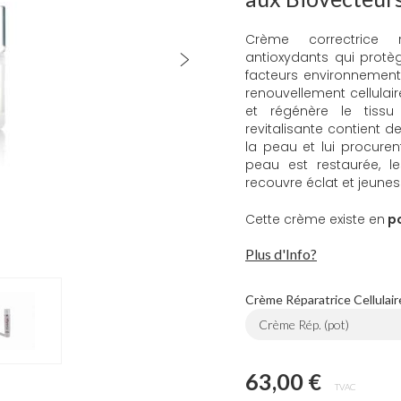
Crème correctrice 
antioxydants qui protèg
facteurs environnementa
renouvellement cellulai
et régénère le tissu 
revitalisante contient d
la peau et lui procuren
peau est restaurée, le
recouvre éclat et jeunes
Cette crème existe en
po
Plus d'Info?
Crème Réparatrice Cellulair
Crème Rép. (pot)
63,00 €
TVAC