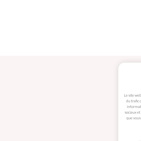
Le site we
du trafic
informati
sociaux et
Mes coordonnées
que vous 
Panier
Conditions générales