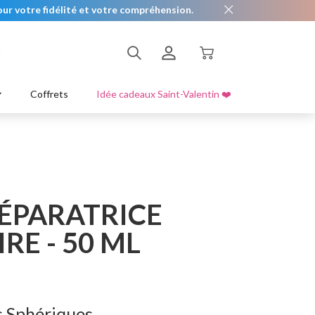
ur votre fidélité et votre compréhension.
t
es
Lèvre
Exfolier & Hydrater
S'enregistrer
Coffrets
Idée cadeaux Saint-Valentin ❤️
s bandoulières
Se connecter
ÉPARATRICE
RE - 50 ML
s Sphériques