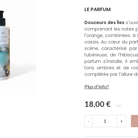
LE PARFUM
Douceurs des Îles
s'ouv
comprenant les notes pi
l'orange, combinées à l
cassis. Au cœur du parf
scène, caractérisé par
tubéreuse, de l'hibiscu
parfum s'installe, il
tons ambres et de ros
complétée par l'allure d
Plus d'Info?
18,00 €
TVAC
-
+