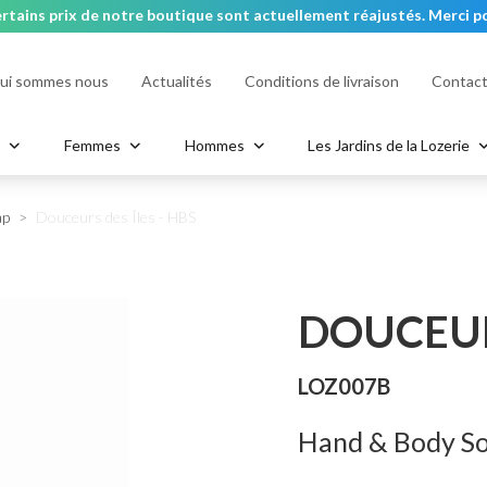
rtains prix de notre boutique sont actuellement réajustés. Merci po
ui sommes nous
Actualités
Conditions de livraison
Contac
ContrAge HYDRA
ClariFort - Acné & Peaux grass
Masques
a
Femmes
Hommes
Les Jardins de la Lozerie
ère
n
Bracelets
Portefeuille
Hand & Body Soap
Bagues
Nœuds Papillons
Body Scrub
Sac
ap
Douceurs des Îles - HBS
DOUCEURS
LOZ007B
Hand & Body S