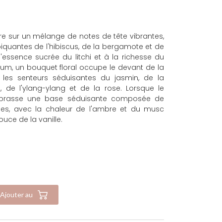
re sur un mélange de notes de tête vibrantes,
quantes de l'hibiscus, de la bergamote et de
'essence sucrée du litchi et à la richesse du
um, un bouquet floral occupe le devant de la
 les senteurs séduisantes du jasmin, de la
s, de l'ylang-ylang et de la rose. Lorsque le
 embrasse une base séduisante composée de
es, avec la chaleur de l'ambre et du musc
ouce de la vanille.
Ajouter au