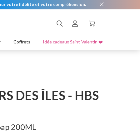
ur votre fidélité et votre compréhension.
t
es
Lèvre
Exfolier & Hydrater
S'enregistrer
Coffrets
Idée cadeaux Saint-Valentin ❤️
s bandoulières
Se connecter
 DES ÎLES - HBS
oap 200ML