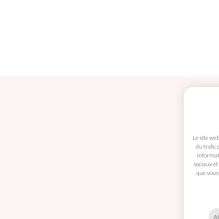
Le site we
du trafic
informati
sociaux et
Mes coordonnées
que vous 
Panier
Conditions générales
Conditions de livraison
Af