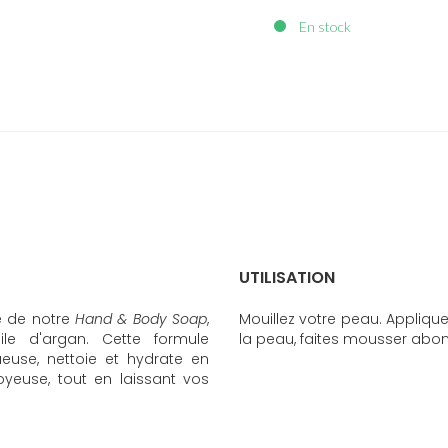
En stock
UTILISATION
e de notre
Hand & Body Soap
,
Mouillez votre peau. Appliqu
uile d'argan. Cette formule
la peau, faites mousser abon
use, nettoie et hydrate en
euse, tout en laissant vos