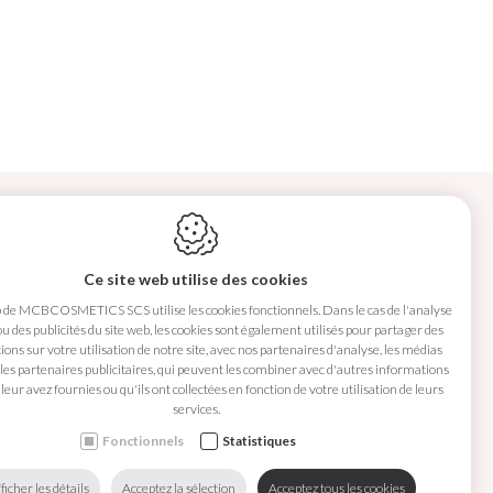
Ce site web utilise des cookies
b de MCBCOSMETICS SCS utilise les cookies fonctionnels. Dans le cas de l'analyse
 ou des publicités du site web, les cookies sont également utilisés pour partager des
ons sur votre utilisation de notre site, avec nos partenaires d'analyse, les médias
 les partenaires publicitaires, qui peuvent les combiner avec d'autres informations
MCBCOSMETICS SCS
leur avez fournies ou qu'ils ont collectées en fonction de votre utilisation de leurs
5310
Noville-sur-Méhaigne
services.
Belgique
Fonctionnels
Statistiques
ficher les détails
Acceptez la sélection
Acceptez tous les cookies
+32 468 08 85 81