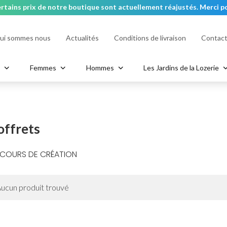
rtains prix de notre boutique sont actuellement réajustés. Merci po
ui sommes nous
Actualités
Conditions de livraison
Contac
ContrAge HYDRA
ClariFort - Acné & Peaux grass
Masques
a
Femmes
Hommes
Les Jardins de la Lozerie
ère
n
Bracelets
Portefeuille
Hand & Body Soap
Bagues
Nœuds Papillons
Body Scrub
Sac
offrets
 COURS DE CRÉATION
ucun produit trouvé