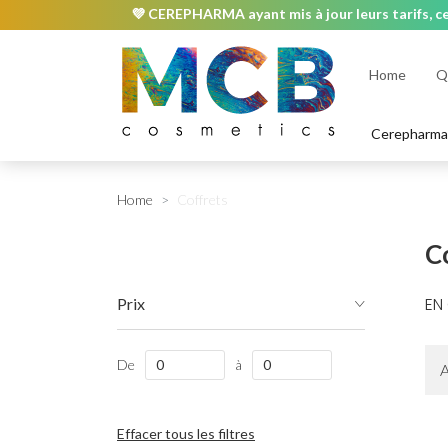
💜 CEREPHARMA ayant mis à jour leurs tarifs, ce
Home
Q
ContrAge
Visage
Cerepharm
Hyperpigmentation
Teint terne/texture irréguli
Boucles d'oreilles
Ceintures
Hand & Body Lotio
Anti-Âge
SPF & Bronzant
Home
Coffrets
Corps
Cheveux
C
EN
Prix
De
à
A
Effacer tous les filtres