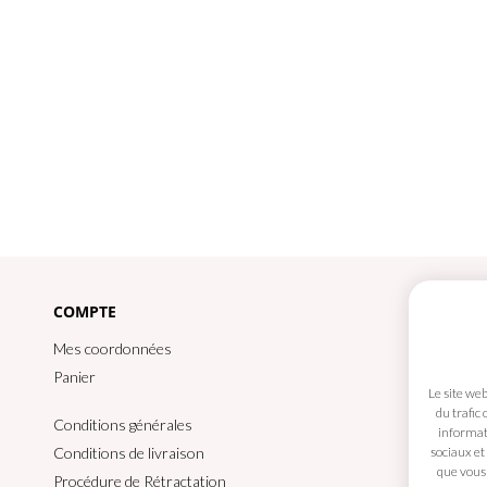
COMPTE
CO
Mes coordonnées
Panier
Le site we
du trafic
Conditions générales
informati
sociaux et
Conditions de livraison
que vous 
Procédure de Rétractation