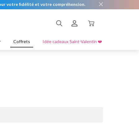
ur votre fidélité et votre compréhension.
t
es
Lèvre
Exfolier & Hydrater
S'enregistrer
Coffrets
Idée cadeaux Saint-Valentin ❤️
s bandoulières
Se connecter