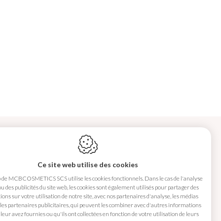
NTACT
MCBCOSMETICS SCS
Ce site web utilise des cookies
5310
Noville-sur-Méhaigne
b de MCBCOSMETICS SCS utilise les cookies fonctionnels. Dans le cas de l'analyse
Belgique
 ou des publicités du site web, les cookies sont également utilisés pour partager des
ons sur votre utilisation de notre site, avec nos partenaires d'analyse, les médias
 les partenaires publicitaires, qui peuvent les combiner avec d'autres informations
+32 468 08 85 81
leur avez fournies ou qu'ils ont collectées en fonction de votre utilisation de leurs