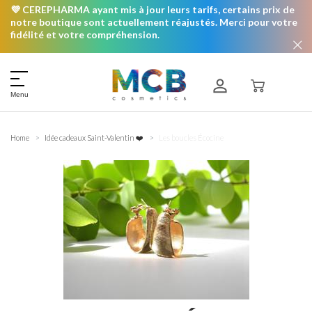
💜 CEREPHARMA ayant mis à jour leurs tarifs, certains prix de
notre boutique sont actuellement réajustés. Merci pour votre
fidélité et votre compréhension.
Menu
Home
Idée cadeaux Saint-Valentin ❤️
Les boucles Écocine