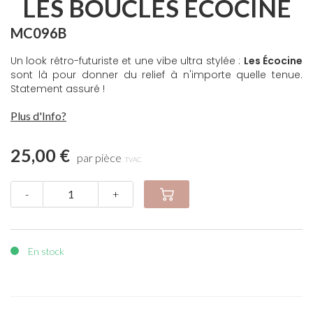
LES BOUCLES ÉCOCINE
MC096B
Un look rétro-futuriste et une vibe ultra stylée :
Les Écocine
sont là pour donner du relief à n'importe quelle tenue.
Statement assuré !
Plus d'Info?
25,00 €
par pièce
TVAC
-
+
En stock